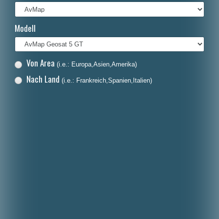
Italiano
Modell
Polski
Nederlands
Von Area
(i.e.: Europa,Asien,Amerika)
Dansk
Nach Land
(i.e.: Frankreich,Spanien,Italien)