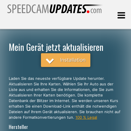
Letztes Update:
07.08.2026
Mein Gerät jetzt aktualisieren
Kunden, die
Installation
WÄHLEN SIE IHRE SPRACHE
Laden Sie das neueste verfügbare Update herunter.
Aktualisieren Sie Ihre Karten. Wählen Sie Ihr Auto aus der
Deutsch
Liste aus und erhalten Sie die Informationen, die Sie zum
Aktualisieren Ihrer Karten benötigen. Die komplette
English
Datenbank der Blitzer im Internet. Sie werden unseren Kurs
erhalten Sie einen Download-Link enthält die notwendigen
Español
Dateien auf Ihrem Gerät aktualisieren. Sie brauchen nicht auf
Português
andere Formatkonvertierungen tun.
100 % Legal
Hersteller
Français