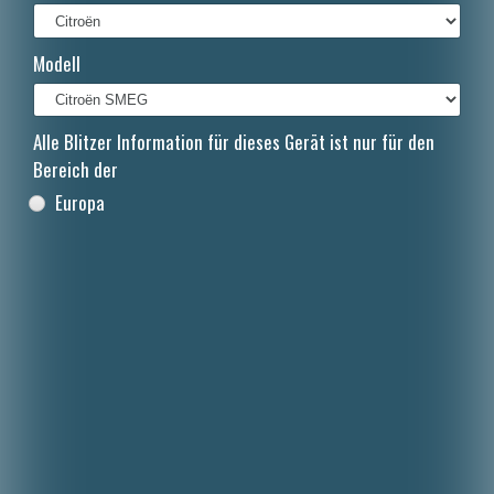
Italiano
Modell
Polski
Nederlands
Alle Blitzer Information für dieses Gerät ist nur für den
Dansk
Bereich der
Europa