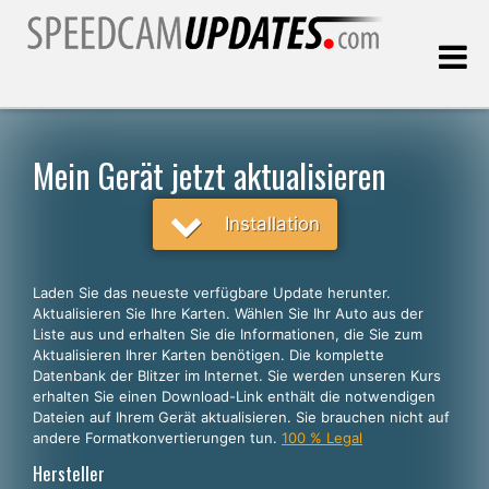
Letztes Update:
08.08.2026
Mein Gerät jetzt aktualisieren
Kunden, die
Installation
WÄHLEN SIE IHRE SPRACHE
Laden Sie das neueste verfügbare Update herunter.
Aktualisieren Sie Ihre Karten. Wählen Sie Ihr Auto aus der
Deutsch
Liste aus und erhalten Sie die Informationen, die Sie zum
Aktualisieren Ihrer Karten benötigen. Die komplette
English
Datenbank der Blitzer im Internet. Sie werden unseren Kurs
erhalten Sie einen Download-Link enthält die notwendigen
Español
Dateien auf Ihrem Gerät aktualisieren. Sie brauchen nicht auf
Português
andere Formatkonvertierungen tun.
100 % Legal
Hersteller
Français