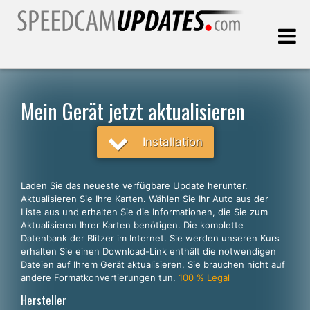
Letztes Update:
08.08.2026
Mein Gerät jetzt aktualisieren
Kunden, die
Installation
WÄHLEN SIE IHRE SPRACHE
Laden Sie das neueste verfügbare Update herunter.
Aktualisieren Sie Ihre Karten. Wählen Sie Ihr Auto aus der
Deutsch
Liste aus und erhalten Sie die Informationen, die Sie zum
Aktualisieren Ihrer Karten benötigen. Die komplette
English
Datenbank der Blitzer im Internet. Sie werden unseren Kurs
erhalten Sie einen Download-Link enthält die notwendigen
Español
Dateien auf Ihrem Gerät aktualisieren. Sie brauchen nicht auf
Português
andere Formatkonvertierungen tun.
100 % Legal
Hersteller
Français