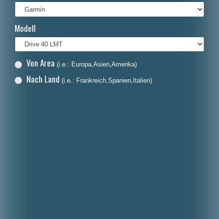
Italiano
Modell
Polski
Nederlands
Von Area
(i.e.: Europa,Asien,Amerika)
Dansk
Nach Land
(i.e.: Frankreich,Spanien,Italien)