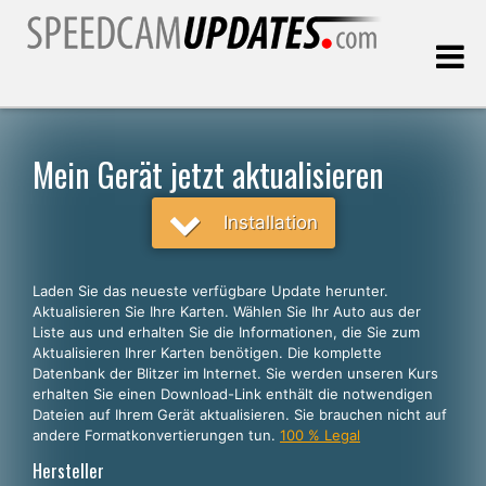
Letztes Update:
06.08.2026
Mein Gerät jetzt aktualisieren
Kunden, die
Installation
WÄHLEN SIE IHRE SPRACHE
Laden Sie das neueste verfügbare Update herunter.
Aktualisieren Sie Ihre Karten. Wählen Sie Ihr Auto aus der
Deutsch
Liste aus und erhalten Sie die Informationen, die Sie zum
Aktualisieren Ihrer Karten benötigen. Die komplette
English
Datenbank der Blitzer im Internet. Sie werden unseren Kurs
erhalten Sie einen Download-Link enthält die notwendigen
Español
Dateien auf Ihrem Gerät aktualisieren. Sie brauchen nicht auf
Português
andere Formatkonvertierungen tun.
100 % Legal
Hersteller
Français