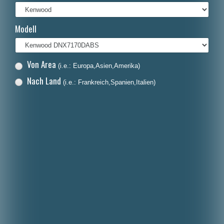
Italiano
Modell
Polski
Nederlands
Von Area
(i.e.: Europa,Asien,Amerika)
Dansk
Nach Land
(i.e.: Frankreich,Spanien,Italien)