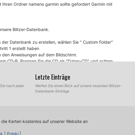
 Ihren Ordner namens garmin sollte gefordert Garmin mit
unsere Blitzer-Datenbank.
 der Datenbank zu erstellen, wählen Sie " Custom Folder"
itt 1 erstellt haben
ie den Anweisungen auf dem Bildschirm.
inem CD-R. Brennen Sie die CD als "Daten-CD" und achten
d automatisch aktualisiert.
Letzte Einträge
Sie nach jeder
Werfen Sie einen Blick auf unsere neuesten Blitzer-
Datenbank-Einträge
herung an einen Blitzer, bedeutet dies wahrscheinlich,
oftware aktualisiert werden müssen.
 die Karten kostenlos auf unserer Website an
sk
|
Polski
|