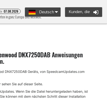
te:
07.08.2026
Kunden, die
Deutsch
ten in ganz Europa und weltweit.
enwood DNX7250DAB
Anweisungen
n.
Kenwood DNX7250DAB Geräts, von SpeedcamUpdates.com
sehen Sie auf dieser Seite.
pdates. Wenn Sie die Datei heruntergeladen haben, ist
 Sie können mit dem nächsten Schritt dieser Installation