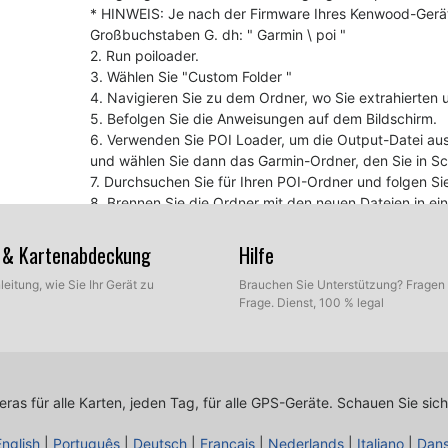
* HINWEIS: Je nach der Firmware Ihres Kenwood-Gerät
Großbuchstaben G. dh: " Garmin \ poi "
2. Run poiloader.
3. Wählen Sie "Custom Folder "
4. Navigieren Sie zu dem Ordner, wo Sie extrahierten 
5. Befolgen Sie die Anweisungen auf dem Bildschirm.
6. Verwenden Sie POI Loader, um die Output-Datei aus
und wählen Sie dann das Garmin-Ordner, den Sie in Schr
7. Durchsuchen Sie für Ihren POI-Ordner und folgen S
8. Brennen Sie die Ordner mit den neuen Dateien in e
Sie darauf, CD fertig zu stellen.
9. Legen Sie die CD in das Kenwood-Einheit, und es wir
en & Kartenabdeckung
Hilfe
leitung, wie Sie Ihr Gerät zu
Brauchen Sie Unterstützung? Fragen 
Zu Ihrer Information
Frage. Dienst, 100 % legal
Wenn Sie Erfahrung, dass es keinen Ton bei der Annä
Ihr Gerät Firmware und vielleicht Ihre Navigations-S
Kenwood Firmware Update
GPS Software Update
as für alle Karten, jeden Tag, für alle GPS-Geräte.
Schauen Sie sich
English
|
Português
|
Deutsch
|
Français
|
Nederlands
|
Italiano
|
Dan