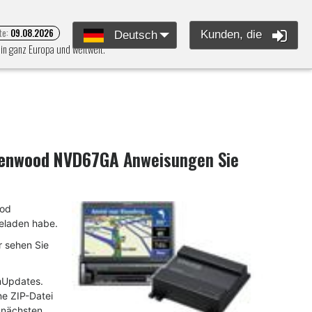
te:
09.08.2026
Kunden, die
Deutsch
in ganz Europa und weltweit.
enwood NVD67GA
Anweisungen Sie
ood
laden habe.
 sehen Sie
mUpdates.
ne ZIP-Datei
m nächsten