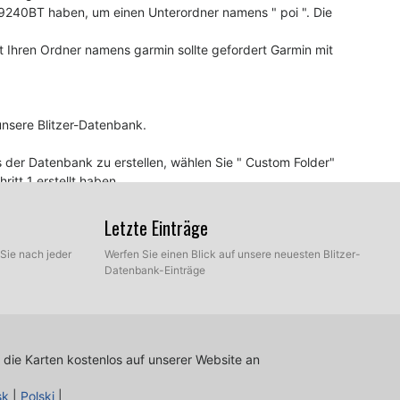
0BT haben, um einen Unterordner namens " poi ". Die
 Ihren Ordner namens garmin sollte gefordert Garmin mit
unsere Blitzer-Datenbank.
 der Datenbank zu erstellen, wählen Sie " Custom Folder"
itt 1 erstellt haben
ie den Anweisungen auf dem Bildschirm.
inem CD-R. Brennen Sie die CD als "Daten-CD" und achten
Letzte Einträge
Sie nach jeder
Werfen Sie einen Blick auf unsere neuesten Blitzer-
d automatisch aktualisiert.
Datenbank-Einträge
herung an einen Blitzer, bedeutet dies wahrscheinlich,
oftware aktualisiert werden müssen.
 die Karten kostenlos auf unserer Website an
sk
|
Polski
|