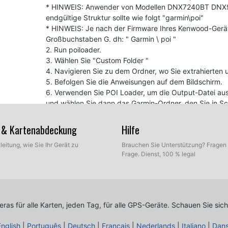
* HINWEIS: Anwender von Modellen DNX7240BT DNX924
endgültige Struktur sollte wie folgt "garmin\poi"
* HINWEIS: Je nach der Firmware Ihres Kenwood-Gerät
Großbuchstaben G. dh: " Garmin \ poi "
2. Run poiloader.
3. Wählen Sie "Custom Folder "
4. Navigieren Sie zu dem Ordner, wo Sie extrahierten 
5. Befolgen Sie die Anweisungen auf dem Bildschirm.
6. Verwenden Sie POI Loader, um die Output-Datei aus
und wählen Sie dann das Garmin-Ordner, den Sie in Schr
7. Durchsuchen Sie für Ihren POI-Ordner und folgen S
8. Brennen Sie die Ordner mit den neuen Dateien in e
en & Kartenabdeckung
Hilfe
Sie darauf, CD fertig zu stellen.
leitung, wie Sie Ihr Gerät zu
Brauchen Sie Unterstützung? Fragen 
9. Legen Sie die CD in das Kenwood-Einheit, und es wir
Frage. Dienst, 100 % legal
Zu Ihrer Information
Wenn Sie Erfahrung, dass es keinen Ton bei der Annä
Ihr Gerät Firmware und vielleicht Ihre Navigations-S
Kenwood Firmware Update
as für alle Karten, jeden Tag, für alle GPS-Geräte.
Schauen Sie sich
GPS Software Update
English
|
Português
|
Deutsch
|
Français
|
Nederlands
|
Italiano
|
Dan