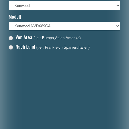
Italiano
Modell
Polski
Nederlands
Von Area
(i.e.: Europa,Asien,Amerika)
Dansk
Nach Land
(i.e.: Frankreich,Spanien,Italien)