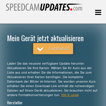
Letztes Update:
09.08.2026
Mein Gerät jetzt aktualisieren
Kunden, die
Installation
WÄHLEN SIE IHRE SPRACHE
Laden Sie das neueste verfügbare Update herunter.
Aktualisieren Sie Ihre Karten. Wählen Sie Ihr Auto aus der
Deutsch
Liste aus und erhalten Sie die Informationen, die Sie zum
Aktualisieren Ihrer Karten benötigen. Die komplette
English
Datenbank der Blitzer im Internet. Sie werden unseren Kurs
erhalten Sie einen Download-Link enthält die notwendigen
Español
Dateien auf Ihrem Gerät aktualisieren. Sie brauchen nicht auf
Português
andere Formatkonvertierungen tun.
100 % Legal
Hersteller
Français