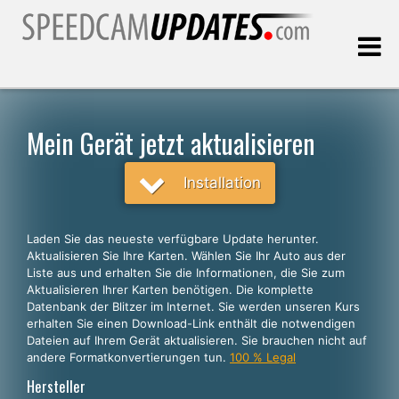
Letztes Update:
06.08.2026
Mein Gerät jetzt aktualisieren
Kunden, die
Installation
WÄHLEN SIE IHRE SPRACHE
Laden Sie das neueste verfügbare Update herunter.
Aktualisieren Sie Ihre Karten. Wählen Sie Ihr Auto aus der
Deutsch
Liste aus und erhalten Sie die Informationen, die Sie zum
Aktualisieren Ihrer Karten benötigen. Die komplette
English
Datenbank der Blitzer im Internet. Sie werden unseren Kurs
erhalten Sie einen Download-Link enthält die notwendigen
Español
Dateien auf Ihrem Gerät aktualisieren. Sie brauchen nicht auf
Português
andere Formatkonvertierungen tun.
100 % Legal
Hersteller
Français