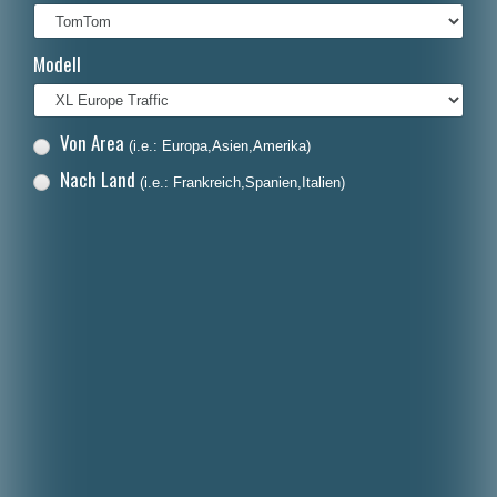
Italiano
Modell
Polski
Nederlands
Von Area
(i.e.: Europa,Asien,Amerika)
Dansk
Nach Land
(i.e.: Frankreich,Spanien,Italien)