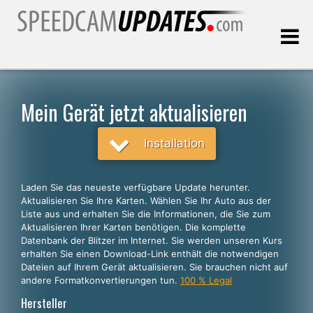
Letztes Update:
07.08.2026
Mein Gerät jetzt aktualisieren
Kunden, die
Installation
WÄHLEN SIE IHRE SPRACHE
Laden Sie das neueste verfügbare Update herunter.
Aktualisieren Sie Ihre Karten. Wählen Sie Ihr Auto aus der
Deutsch
Liste aus und erhalten Sie die Informationen, die Sie zum
Aktualisieren Ihrer Karten benötigen. Die komplette
English
Datenbank der Blitzer im Internet. Sie werden unseren Kurs
erhalten Sie einen Download-Link enthält die notwendigen
Español
Dateien auf Ihrem Gerät aktualisieren. Sie brauchen nicht auf
Português
andere Formatkonvertierungen tun.
100 % Legal
Hersteller
Français