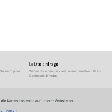
Letzte Einträge
Sie nach jeder
Werfen Sie einen Blick auf unsere neuesten Blitzer-
Datenbank-Einträge
 die Karten kostenlos auf unserer Website an
sk
|
Polski
|