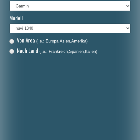
Italiano
Modell
Polski
Nederlands
Von Area
(i.e.: Europa,Asien,Amerika)
Dansk
Nach Land
(i.e.: Frankreich,Spanien,Italien)