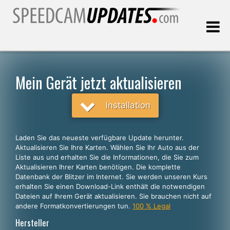
Letztes Update:
09.08.2026
Mein Gerät jetzt aktualisieren
Kunden, die
Installation
WÄHLEN SIE IHRE SPRACHE
Laden Sie das neueste verfügbare Update herunter.
Aktualisieren Sie Ihre Karten. Wählen Sie Ihr Auto aus der
Deutsch
Liste aus und erhalten Sie die Informationen, die Sie zum
Aktualisieren Ihrer Karten benötigen. Die komplette
English
Datenbank der Blitzer im Internet. Sie werden unseren Kurs
erhalten Sie einen Download-Link enthält die notwendigen
Español
Dateien auf Ihrem Gerät aktualisieren. Sie brauchen nicht auf
Português
andere Formatkonvertierungen tun.
100 % Legal
Hersteller
Français