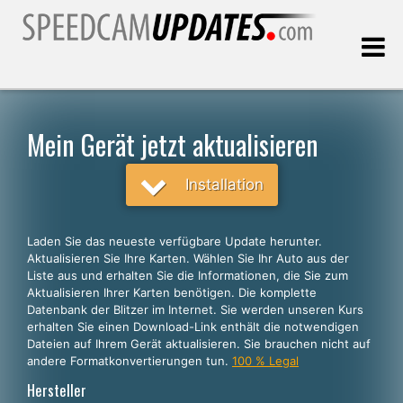
Letztes Update:
06.08.2026
Mein Gerät jetzt aktualisieren
Kunden, die
Installation
WÄHLEN SIE IHRE SPRACHE
Laden Sie das neueste verfügbare Update herunter.
Aktualisieren Sie Ihre Karten. Wählen Sie Ihr Auto aus der
Deutsch
Liste aus und erhalten Sie die Informationen, die Sie zum
Aktualisieren Ihrer Karten benötigen. Die komplette
English
Datenbank der Blitzer im Internet. Sie werden unseren Kurs
erhalten Sie einen Download-Link enthält die notwendigen
Español
Dateien auf Ihrem Gerät aktualisieren. Sie brauchen nicht auf
Português
andere Formatkonvertierungen tun.
100 % Legal
Hersteller
Français