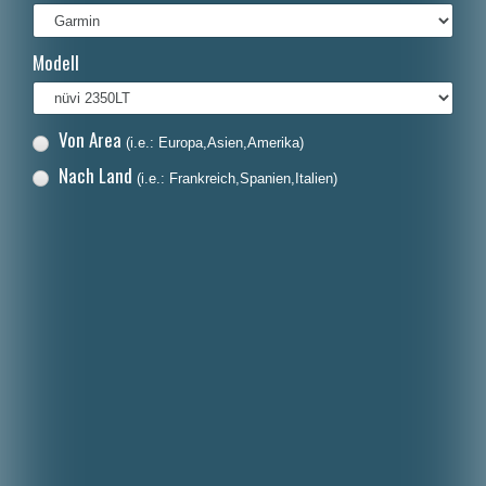
Italiano
Modell
Polski
Nederlands
Von Area
(i.e.: Europa,Asien,Amerika)
Dansk
Nach Land
(i.e.: Frankreich,Spanien,Italien)