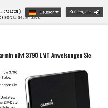
te:
07.08.2026
Kunden, die
Deutsch
en in ganz Europa und weltweit.
armin nüvi 3790 LMT
Anweisungen Sie
in nüvi 3790
n habe.
 sehen Sie
mUpdates.
ne ZIP-Datei
m nächsten