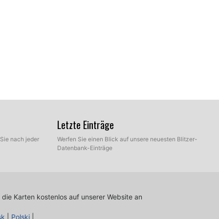
Letzte Einträge
Sie nach jeder
Werfen Sie einen Blick auf unsere neuesten Blitzer-
Datenbank-Einträge
hrer Festplatte, die die extrahierten Dateien unserer
ss-Modus und manueller Modus zu wählen. Wählen Sie
 die Karten kostenlos auf unserer Website an
sk
|
Polski
|