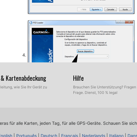
en & Kartenabdeckung
Hilfe
leitung, wie Sie Ihr Gerät zu
Brauchen Sie Unterstützung? Fragen 
Frage. Dienst, 100 % legal
So, wie zuvor erläutert, wählen Sie den Zielordner auf I
Datenbank enthält. Jetzt können Sie zwischen Expre
Express-Modus.
as für alle Karten, jeden Tag, für alle GPS-Geräte.
Schauen Sie sich
English
|
Português
|
Deutsch
|
Français
|
Nederlands
|
Italiano
|
Dan