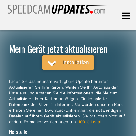
Letztes Update:
07.08.2026
Mein Gerät jetzt aktualisieren
Kunden, die
Installation
WÄHLEN SIE IHRE SPRACHE
Laden Sie das neueste verfügbare Update herunter.
Aktualisieren Sie Ihre Karten. Wählen Sie Ihr Auto aus der
Deutsch
Liste aus und erhalten Sie die Informationen, die Sie zum
Aktualisieren Ihrer Karten benötigen. Die komplette
English
Datenbank der Blitzer im Internet. Sie werden unseren Kurs
erhalten Sie einen Download-Link enthält die notwendigen
Español
Dateien auf Ihrem Gerät aktualisieren. Sie brauchen nicht auf
Português
andere Formatkonvertierungen tun.
100 % Legal
Hersteller
Français