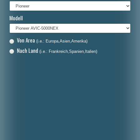
Italiano
Modell
Polski
Nederlands
Von Area
(i.e.: Europa,Asien,Amerika)
Dansk
Nach Land
(i.e.: Frankreich,Spanien,Italien)