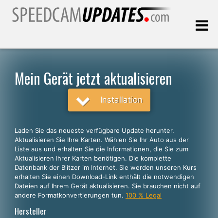
Letztes Update:
08.08.2026
Mein Gerät jetzt aktualisieren
Kunden, die
Installation
WÄHLEN SIE IHRE SPRACHE
Laden Sie das neueste verfügbare Update herunter.
Aktualisieren Sie Ihre Karten. Wählen Sie Ihr Auto aus der
Deutsch
Liste aus und erhalten Sie die Informationen, die Sie zum
Aktualisieren Ihrer Karten benötigen. Die komplette
English
Datenbank der Blitzer im Internet. Sie werden unseren Kurs
erhalten Sie einen Download-Link enthält die notwendigen
Español
Dateien auf Ihrem Gerät aktualisieren. Sie brauchen nicht auf
Português
andere Formatkonvertierungen tun.
100 % Legal
Hersteller
Français